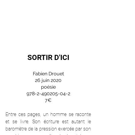
SORTIR D'ICI
Fabien Drouet
26 juin 2020
poésie
978-2-490205-04-2
7€
Entre ces pages, un homme se raconte 
et se livre. Son écriture est autant le 
baromètre de la pression exercée par son 