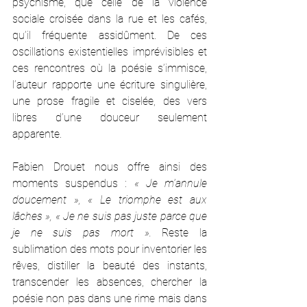
psychisme, que celle de la violence 
sociale croisée dans la rue et les cafés, 
qu’il fréquente assidûment. De ces 
oscillations existentielles imprévisibles et 
ces rencontres où la poésie s’immisce, 
l’auteur rapporte une écriture singulière, 
une prose fragile et ciselée, des vers 
libres d’une douceur seulement 
apparente.
Fabien Drouet nous offre ainsi des 
moments suspendus : 
« Je m’annule 
doucement », « Le triomphe est aux 
lâches », « Je ne suis pas juste parce que 
je ne suis pas mort ».
 Reste la 
sublimation des mots pour inventorier les 
rêves, distiller la beauté des instants, 
transcender les absences, chercher la 
poésie non pas dans une rime mais dans 