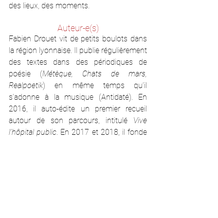
des lieux, des moments.
Auteur-e(s)
Fabien Drouet vit de petits boulots dans 
la région lyonnaise. Il publie régulièrement 
des textes dans des périodiques de 
poésie (
Métèque, Chats de mars, 
Realpoetik
) en même temps qu’il 
s’adonne à la musique (Antidaté). En 
2016, il auto-édite un premier recueil 
autour de son parcours, intitulé 
Vive 
l’hôpital public
. En 2017 et 2018, il fonde 
successivement deux revues poétiques 
qu’il anime toujours depuis : 
La Terrasse
et 
21 Minutes
.
Dans les médias
« Sortir d’ici » de Fabien Drouet, 
Babelio
, 26 juin 2020.