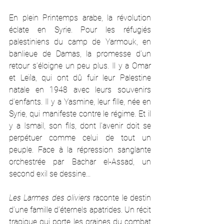
En plein Printemps arabe, la révolution 
éclate en Syrie. Pour les réfugiés 
palestiniens du camp de Yarmouk, en 
banlieue de Damas, la promesse d’un 
retour s’éloigne un peu plus. Il y a Omar 
et Leïla, qui ont dû fuir leur Palestine 
natale en 1948 avec leurs souvenirs 
d’enfants. Il y a Yasmine, leur fille, née en 
Syrie, qui manifeste contre le régime. Et il 
y a Ismail, son fils, dont l’avenir doit se 
perpétuer comme celui de tout un 
peuple. Face à la répression sanglante 
orchestrée par Bachar el-Assad, un 
second exil se dessine...
Les Larmes des oliviers
 raconte le destin 
d’une famille d’éternels apatrides. Un récit 
tragique qui porte les graines du combat 