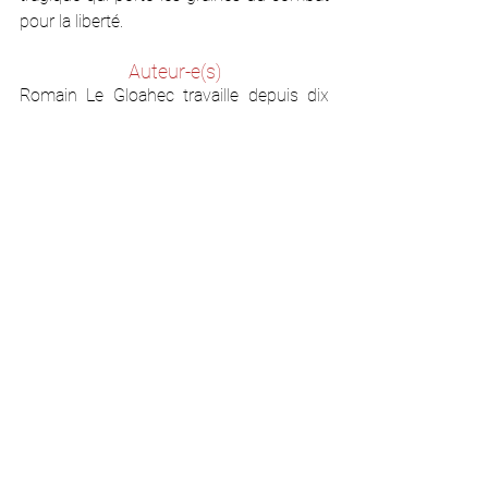
pour la liberté.
Auteur-e(s)
Romain Le Gloahec travaille depuis dix 
ans dans le milieu associatif à Toulouse.
Il met également en scène des lectures 
théâtralisées de son texte 
Le secret
.
Il est aussi le co-fondateur et président 
des Gaga Flamingo Basket, une équipe 
de basket queer et inclusive.
Les Larmes des oliviers
 est son premier 
roman.
Dans les médias
Velimir Mladenović, « Les larmes 
des oliviers, ou la mémoire blessée 
de l’exil », 
Plume francophone
, 19 
janvier 2026
Entretien avec Romain Le Gloahec, 