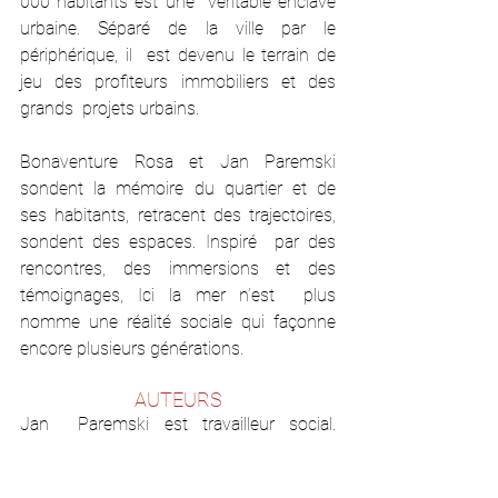
000 habitants est une  véritable enclave 
urbaine. Séparé de la ville par le 
périphérique, il  est devenu le terrain de 
jeu des profiteurs immobiliers et des 
grands  projets urbains.
Bonaventure Rosa et Jan Paremski 
sondent la mémoire du quartier et de  
ses habitants, retracent des trajectoires, 
sondent des espaces. Inspiré  par des 
rencontres, des immersions et des 
témoignages, Ici la mer n’est  plus 
nomme une réalité sociale qui façonne 
encore plusieurs générations.
AUTEURS
Jan  Paremski est travailleur social. 
Bonaventure Rosa enseigne l’histoire  et 
la géographie. Leur démarche, poétique 