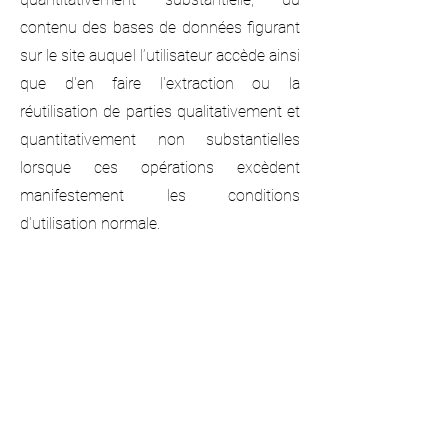
contenu des bases de données figurant
sur le site auquel l’utilisateur accède ainsi
que d'en faire l'extraction ou la
réutilisation de parties qualitativement et
quantitativement non substantielles
lorsque ces opérations excèdent
manifestement les conditions
d'utilisation normale.
Comportements frauduleux
Tout utilisateur qui agit en fraude des
présentes mentions légales s'expose
aux poursuites civiles ou pénales qui
répriment en particulier les atteintes au
droit d'auteur, aux droits voisins, au droit
des marques, aux droits des