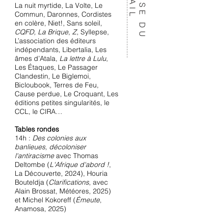
La nuit myrtide, La Volte, Le
Commun, Daronnes, Cordistes
en colère, Niet!, Sans soleil,
CQFD, La Brique
,
Z
, Syllepse,
L’association des éditeurs
indépendants, Libertalia, Les
âmes d’Atala,
La lettre à Lulu
,
Les Étaques, Le Passager
Clandestin, Le Biglemoi,
Bicloubook, Terres de Feu,
Cause perdue, Le Croquant, Les
éditions petites singularités, le
CCL, le CIRA…
Tables rondes
14h :
Des colonies aux
banlieues, décoloniser
l'antiracisme
avec Thomas
Deltombe (
L'Afrique d'abord !
,
La Découverte, 2024), Houria
Bouteldja (
Clarifications
, avec
Alain Brossat, Météores, 2025)
et Michel Kokoreff (
Émeute
,
Anamosa, 2025)