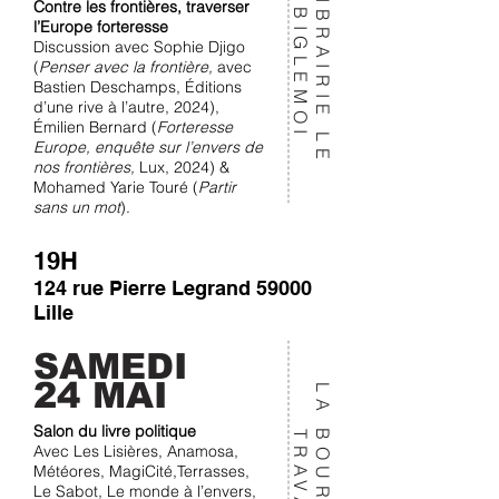
L
I
R
A
I
R
I
E
L
E
I
G
L
E
M
O
Contre les frontières, traverser
B
B
I
l’Europe forteresse
Discussion avec Sophie Djigo
(
Penser avec la frontière,
avec
Bastien Deschamps, Éditions
d’une rive à l’autre, 2024),
Émilien Bernard (
Forteresse
Europe, enquête sur l’envers de
nos frontières,
Lux, 2024) &
Mohamed Yarie Touré (
Partir
sans un mot
).
19H
124 rue Pierre Legrand 59000
Lille
SAMEDI
24 MAI
L
A
O
U
R
S
E
D
U
R
A
V
A
I
Salon du livre politique
B
T
L
Avec
Les Lisières, Anamosa,
Météores, MagiCité,Terrasses,
Le Sabot, Le monde à l’envers,