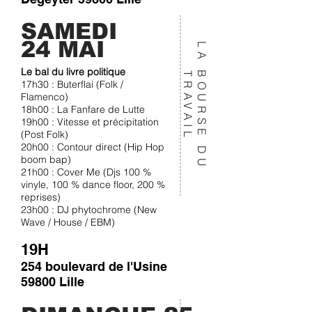
SAMEDI
24 MAI
L
A
O
U
R
S
E
D
U
R
A
V
A
I
Le bal du livre politique
B
T
L
17h30 : Buterflai (Folk /
Flamenco)
18h00 : La Fanfare de Lutte
19h00 : Vitesse et précipitation
(Post Folk)
20h00 : Contour direct (Hip Hop
boom bap)
21h00 : Cover Me (Djs 100 %
vinyle, 100 % dance floor, 200 %
reprises)
23h00 : DJ phytochrome (New
Wave / House / EBM)
19H
254 boulevard de l'Usine
59800 Lille