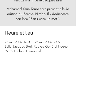
ven. 22 mai
  |  
Salle Jacques Brel
Mohamed Yarie Toure sera présent à la 4e
édition du Festival Nimba. Il y dédicacera
son livre "Partir sans un mot".
Heure et lieu
22 mai 2026, 16:00 – 23 mai 2026, 23:50
Salle Jacques Brel, Rue du Général Hoche,
59155 Faches-Thumesnil
Partager cet événement
Mentions légales - CGU