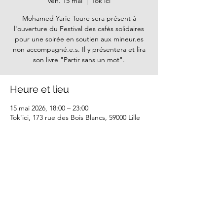
ven. 15 mai
  |  
Tok'ici
Mohamed Yarie Toure sera présent à
l'ouverture du Festival des cafés solidaires
pour une soirée en soutien aux mineur.es
non accompagné.e.s. Il y présentera et lira
son livre "Partir sans un mot".
Heure et lieu
15 mai 2026, 18:00 – 23:00
Tok'ici, 173 rue des Bois Blancs, 59000 Lille
Partager cet événement