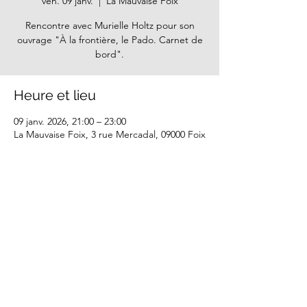
ven. 09 janv.
  |  
La Mauvaise Foix
Rencontre avec Murielle Holtz pour son
ouvrage "À la frontière, le Pado. Carnet de
bord".
Heure et lieu
09 janv. 2026, 21:00 – 23:00
La Mauvaise Foix, 3 rue Mercadal, 09000 Foix
Partager cet événement
Mentions légales - CGU