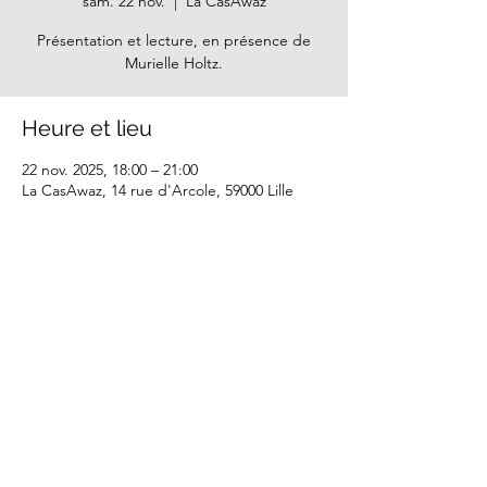
sam. 22 nov.
  |  
La CasAwaz
Présentation et lecture, en présence de
Murielle Holtz.
Heure et lieu
22 nov. 2025, 18:00 – 21:00
La CasAwaz, 14 rue d'Arcole, 59000 Lille
Partager cet événement
Mentions légales - CGU
La reproduction non commerciale de nos textes