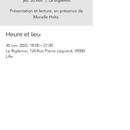
jeu. 20 nov.
  |  
Le Biglemoi
Présentation et lecture, en présence de
Murielle Holtz.
Heure et lieu
20 nov. 2025, 18:00 – 21:00
Le Biglemoi, 124 Rue Pierre Legrand, 59000
Lille
Partager cet événement
Mentions légales - CGU